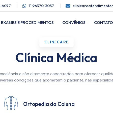
3-4077
11.96370-3057
clinicareatendiment
EXAMES E PROCEDIMENTOS
CONVÊNIOS
CONTAT
CLINI CARE
Clínica Médica
excelência e são altamente capacitados para oferecer qualid
versas condições que acometem o paciente, nas especialidad
Ortopedia da Coluna